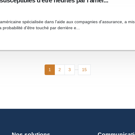
usceptibles d’être heurtés par l’arrièr...
é américaine spécialisée dans l'aide aux compagnies d'assurance, a mi
 probabilité d'être touché par derrière e...
...
1
2
3
15
Nos solutions
Communicati